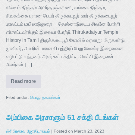
வில்வம் தீர்த்தம் அமிர்தபுஷ்கரிணி, கங்கை தீர்த்தம்,
சிவகங்கை புராண பெயர் திருக்கடவூர் ஊர் திருக்கடையூர்
மாவட்டம் மயிலாடுதுறை தென்னாடுடைய சிவனே போற்றி
எந்நாட்டவர்க்கும் இறைவா போற்றி Thirukadaiyur Temple
History in Tamil திருக்கடையூர் கோவில் வரலாறு: மிருகண்டு
முனிவர், அவரின் மனைவி புத்திரப் பேறு வேண்டி இறைவனை
வழிபட்டு வந்தனர். அவர்கள் பக்திக்கு மெச்சி இறைவன்
அவர்கள் […]
Read more
Filed under:
பொது தகவல்கள்
அம்பிகை அரசாளும் 51 சக்தி பீடங்கள்
ஸ்ரீ பிரணவ ஜோதிடாலயம்
|
Posted on
March 23, 2023