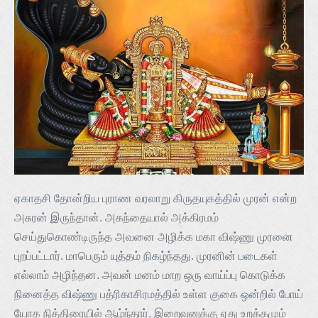
ஏகாதசி தோன்றிய புராண வரலாறு கிருதயுகத்தில் முரன் என்ற
அசுரன் இருந்தான். அகந்தையால் அக்கிரமம்
செய்துகொண்டிருந்த அவனை அழிக்க மகா விஷ்ணு முரனை
புறப்பட்டார். மாபெரும் யுத்தம் நிகழ்ந்தது. முரனின் படைகள்
எல்லாம் அழிந்தன. அவன் மனம் மாற ஒரு வாய்ப்பு கொடுக்க
நினைத்த விஷ்ணு பத்ரிகாசிரமத்தில் உள்ள குகை ஒன்றில் போய்
யோக நித்திரையில் ஆழ்ந்தார். இறைவனுக்கு ஏது உறக்கமும்