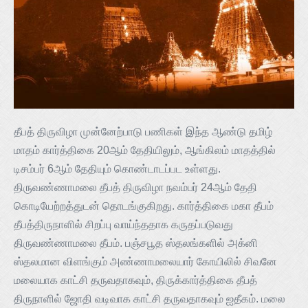
தீபத் திருவிழா முன்னேற்பாடு பணிகள் இந்த ஆண்டு தமிழ்
மாதம் கார்த்திகை 20ஆம் தேதியிலும், ஆங்கிலம் மாதத்தில்
டிசம்பர் 6ஆம் தேதியும் கொண்டாடப்பட உள்ளது.
திருவண்ணாமலை தீபத் திருவிழா நவம்பர் 24ஆம் தேதி
கொடியேற்றத்துடன் தொடங்குகிறது. கார்த்திகை மகா தீபம்
தீபத்திருநாளில் சிறப்பு வாய்ந்ததாக கருதப்படுவது
திருவண்ணாமலை தீபம். பஞ்சபூத ஸ்தலங்களில் அக்னி
ஸ்தலமான விளங்கும் அண்ணாமலையார் கோயிலில் சிவனே
மலையாக காட்சி தருவதாகவும், திருக்கார்த்திகை தீபத்
திருநாளில் ஜோதி வடிவாக காட்சி தருவதாகவும் ஐதீகம். மலை