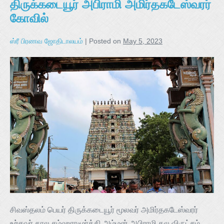
திருக்கடையூர் அபிராமி அமிர்தகடேஸ்வரர்
கோவில்
ஸ்ரீ பிரணவ ஜோதிடாலயம்
|
Posted on
May 5, 2023
சிவஸ்தலம் பெயர் திருக்கடையூர் மூலவர் அமிர்தகடேஸ்வரர்
உற்சவர் கால சம்ஹாரமூர்த்தி அம்மன் அபிராமி தல விருட்சம்