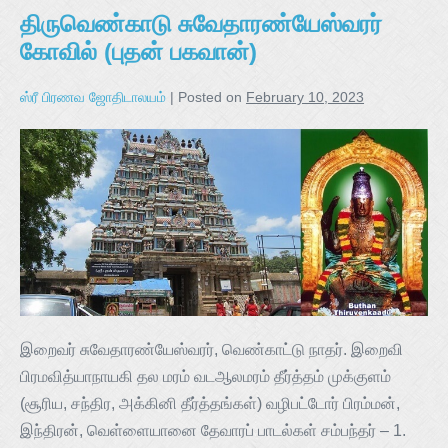
திருவெண்காடு சுவேதாரண்யேஸ்வரர்
கோவில் (புதன் பகவான்)
ஸ்ரீ பிரணவ ஜோதிடாலயம்
|
Posted on
February 10, 2023
இறைவர் சுவேதாரண்யேஸ்வரர், வெண்காட்டு நாதர். இறைவி
பிரமவித்யாநாயகி தல மரம் வடஆலமரம் தீர்த்தம் முக்குளம்
(சூரிய, சந்திர, அக்கினி தீர்த்தங்கள்) வழிபட்டோர் பிரம்மன்,
இந்திரன், வெள்ளையானை தேவாரப் பாடல்கள் சம்பந்தர் – 1.