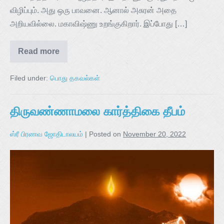
விழிப்பும். அது ஒரு பாவனை. ஆனால் அசுரன் அதை
அறியவில்லை. மகாவிஷ்ணு உறங்குகிறார். இப்போது […]
Read more
Filed under:
பொது தகவல்கள்
திருவண்ணாமலை கார்த்திகை தீபம்
ஸ்ரீ பிரணவ ஜோதிடாலயம்
|
Posted on
November 20, 2022