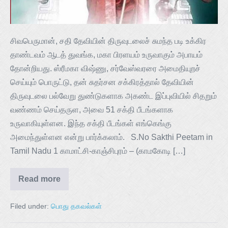
சிவபெருமான், சதி தேவியின் திருவுடலைச் சுமந்த படி உக்கிர
தாண்டவம் ஆடத் துவங்க, மகா பிரளயம் உருவாகும் அபாயம்
தோன்றியது. ஸ்ரீமகா விஷ்ணு, சர்வேஸ்வரரை அமைதியுறச்
செய்யும் பொருட்டு, தன் சுதர்சன சக்கிரத்தால் தேவியின்
திருவுடலை பல்வேறு துண்டுகளாக அகண்ட இப்புவியில் சிதறும்
வண்ணம் செய்தருள, அவை 51 சக்தி பீடங்களாக
உருவாகியுள்ளன. இந்த சக்தி பீடங்கள் எங்கெங்கு
அமைந்துள்ளன என்று பார்க்கலாம். S.No Sakthi Peetam in
Tamil Nadu 1 காமாட்சி-காஞ்சிபுரம் – (காமகோடி […]
Read more
Filed under:
பொது தகவல்கள்