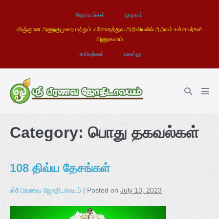
ஹோமங்கள்
ஜாதகம்
விஞ்ஞான அணுகுமுறை மற்றும் மனோதத்துவ அறிவியலில் ஆர்வம் உள்ளவர்கள்
அணுகலாம்
ராசிகற்கள்
வாஸ்து
Category:
பொது தகவல்கள்
108 திவ்ய தேசங்கள்
ஸ்ரீ பிரணவ ஜோதிடாலயம்
|
Posted on
July 13, 2023