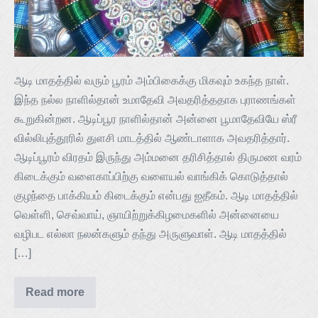
ஆடி மாதத்தில் வரும் பூரம் அம்பிகைக்கு மிகவும் உகந்த நாள்.
இந்த நல்ல நாளில்தான் உமாதேவி அவதரித்ததாக புராணங்கள்
கூறுகின்றன. ஆடிப்பூர நாளில்தான் அன்னை பூமாதேவியே ஸ்ரீ
வில்லிபுத்தூரில் துளசி மாடத்தில் ஆண்டாளாக அவதரித்தார்.
ஆடிப்பூரம் விரதம் இருந்து அம்மனை தரிசித்தால் திருமண வரம்
கிடைக்கும் வளைகாப்பிற்கு வளையல் வாங்கிக் கொடுத்தால்
குழந்தை பாக்கியம் கிடைக்கும் என்பது ஐதீகம். ஆடி மாதத்தில்
வெள்ளி, செவ்வாய், ஞாயிற்றுக்கிழமைகளில் அன்னையை
வழிபட எல்லா நலன்களும் தந்து அருளுவாள். ஆடி மாதத்தில்
[…]
Read more