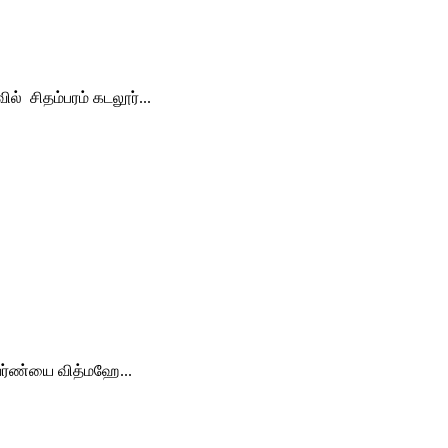
் சிதம்பரம் கடலூர்...
வர்ண்யை வித்மஹே...