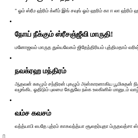
" ஓம் ஸ்ரீம ஹ்ரிம் க்ளீம் இங் சவுங் ஓம் ஹரிம் கா ஈ லா ஹ்ரிம் ஹ
நோய் நீக்கும் ஸ்ரீசஞ்ஜீவி மாருதி!
மனோஜவம் மாருத துல்யவேகம் ஜிதேந்திரியம் புத்திமதாம் வரிஷ
நவக்ரஹ மந்திரம்
ஆதவன் சுகமும் சந்திரன் புகழும் அன்காரனாகிய பூமிசுதன் 
வழங்கிட ஓதிடும் புலமை கேதுவே நல்க உலகினில் மானுடம் வாழ்
வம்ச கவசம்
வந்த்யாபி லபதே புத்ரம் காகவந்த்யா சூலதர்யுதா ம்ருதவத்சா ஸ்ப