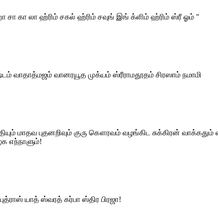
ா சா கா லா ஹ்ரிம் சகல் ஹ்ரிம் சவுங் இங் க்ளிம் ஹ்ரிம் ஸ்ரீ ஓம் "
்டம் வாதாத்மஜம் வானரயூத முக்யம் ஸ்ரீராமதூதம் சிரஸாம் நமாமி
நிதியும் மாதவ புதனறிவும் குரு கௌரவம் வழங்கிட சுக்கிரன் வாக்க
க எந்நாளும்!
ுத்ராஸ் யாத் ஸ்வரத் கர்பா ஸ்திர பிரஜா!