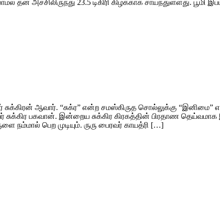
் தன் அச்சிலிருந்து 23.5 டிகிரி கிழக்காக சாய்ந்துள்ளது. பூமி இப்
வர் சுக்கிரன் ஆவார். “சுக்ர” என்ற சமஸ்கிருத சொல்லுக்கு “இனிமை”
 சுக்கிர பகவான். இன்றைய சுக்கிர கிரகத்தின் பிரதாண தெய்வமாக 
ை நம்மால் பெற முடியும். ருரு பைரவர் காயத்ரி […]