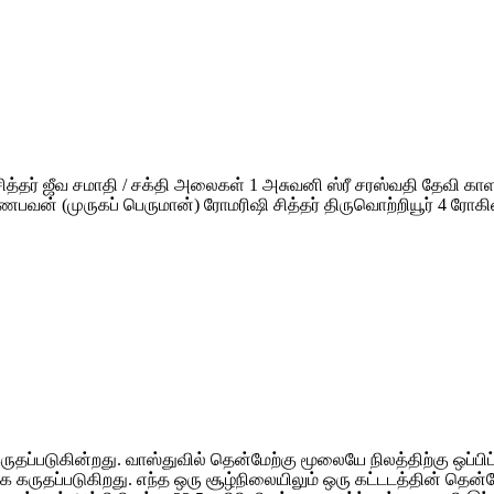
 சித்தர் ஜீவ சமாதி / சக்தி அலைகள் 1 அசுவனி ஸ்ரீ சரஸ்வதி தேவி கா
பவன் (முருகப் பெருமான்) ரோமரிஷி சித்தர் திருவொற்றியூர் 4 ரோகின
ுதப்படுகின்றது. வாஸ்துவில் தென்மேற்கு மூலையே நிலத்திற்கு ஒப்ப
 கருதப்படுகிறது. எந்த ஒரு சூழ்நிலையிலும் ஒரு கட்டடத்தின் தென்