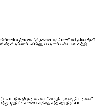
ளங்கிநாதர் கஞ்சமலை / திருக்கடையூர் 2 பரணி ஸ்ரீ துர்கா தேவி
ி ஸ்ரீ கிருஷ்ணன். (விஷ்ணு பெருமான்) மச்சமுனி சித்தர்
ிட்டு கூறப்படும். இந்த மூலையை “நைருதி மூலை/குபேர மூலை”
மேற்கு பகுதியில் வாசலோ அல்லது எந்த ஒரு திறப்போ