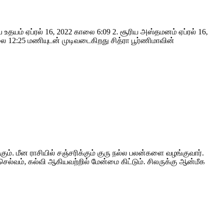
ய உதயம் ஏப்ரல் 16, 2022 காலை 6:09 2. சூரிய அஸ்தமனம் ஏப்ரல் 16,
லை 12:25 மணியுடன் முடிவடைகிறது சித்ரா பூர்ணிமாவின்
ஆகும். மீன ராசியில் சஞ்சரிக்கும் குரு நல்ல பலன்களை வழங்குவார்.
செல்வம், கல்வி ஆகியவற்றில் மேன்மை கிட்டும். சிலருக்கு ஆன்மீக