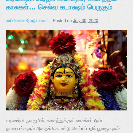
காசுகள்… செல்வ கடாக்ஷம் பெருகும்
ஸ்ரீ பிரணவ ஜோதிடாலயம்
|
Posted on
July 30, 2020
வரலக்ஷ்மி பூஜையில், கலசத்துக்குள் வைக்கப்படும்
நாணயங்களும் அதைக் கொண்டு செய்யப்படும் பூஜைகளும்