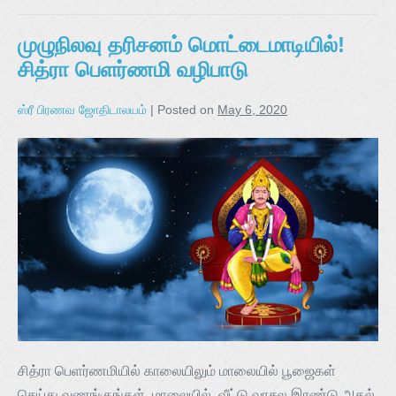
முழுநிலவு தரிசனம் மொட்டைமாடியில்!
சித்ரா பெளர்ணமி வழிபாடு
ஸ்ரீ பிரணவ ஜோதிடாலயம்
|
Posted on
May 6, 2020
சித்ரா பெளர்ணமியில் காலையிலும் மாலையில் பூஜைகள்
செய்து வணங்குங்கள். மாலையில், வீட்டு வாசல இரண்டு அகல்