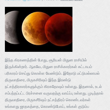
இந்த கிரகணத்தின் போது, சூரியன் மிதுன ராசியில்
இருக்கின்றார். ஆகவே, மிதுன ராசிக்காரர்கள் கட்டாயம்
பரிகாரம் செய்து கொள்ள வேண்டும். இதோடு மட்டுமல்லாமல்
திருவாதிரை, மிருகசிரிஷம் இந்த இரண்டு
நட்சத்திரகாரர்களுக்கும் கிரகதோஷம் உள்ளது. இதனால், உடல்
சம்பந்தப்பட்ட பிரச்சனை வருவதற்கு வாய்ப்பு உள்ளது. முடிந்தால்
திருவாதிரை, மிருகசீரிஷம் நட்சத்திரம் கொண்டவர்கள்
உங்களது ஜாதகத்தை, கொண்டுபோய், உங்கள் குடும்ப