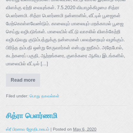
விளக்கு ஏற்றி வையுங்கள். 7.5.2020 வியாழக்கிழமை சித்ரா
பெளர்ணமி. சித்ரா பெளர்ணமி நன்னாளில், வீட்டில் பூஜைகள்
மேற்கொள்ளவேண்டும். காலையும் மாலையும் மறக்காமல் பூஜை
செய்து வழிபடுங்கள். மாலையில் வீட்டு வாசலில் விளக்கேற்றி
வழிபடுவது குடும்பத்துக்கு நன்மைகள் பலவற்றையும் வழங்கும்.
பிரிந்த தம்பதி ஒன்று சேருவார்கள் என்பது ஐதீகம். அதேபோல்,
கடற்கரைப் பகுதி, ஆற்றங்கரை, குளக்கரை ஆகிய இடங்களில்,
மாலையில் வீட்டில் […]
Read more
Filed under:
பொது தகவல்கள்
சித்ரா பெளர்ணமி
ஸ்ரீ பிரணவ ஜோதிடாலயம்
|
Posted on
May 6, 2020