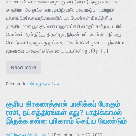
வராலட்சுமி வரங்களை வழங்குபவர் (“வரா”). இது கர்நாடகா,
ஆந்திரா, தெலுங்கானா, தமிழ்நாடு, மகாராஷ்டிரா மற்றும்
உத்தரப்பிரதேச மாநிலங்களில் பல பெண்கள் நிகழ்த்திய
முக்கியமான பூஜை. ‘வரா மஹாலட்சுமி விரதம் என்ற பெயரில்
சொல்லப்படும் இந்து திருவிழா, இரண்டாம் வெள்ளி அல்லது
பௌர்ணமி நாளுக்கு முந்தைய வெள்ளிக்கிழமை – பூர்ணிமா –
ஷ்ரவணா மாதத்தில் கொண்டாடப்படுகிறது. இது […]
Read more
Filed under:
பொது தகவல்கள்
சூரிய கிரகணத்தால் பாதிக்கப் போகும்
ராசி, நட்சத்திரங்கள் எது? பாதிக்காமல்
இருக்க என்ன பரிகாரம் செய்ய வேண்டும்
ஸ்ரீ பிரணவ ஜோதிடாலயம்
|
Posted on
June 20, 2020