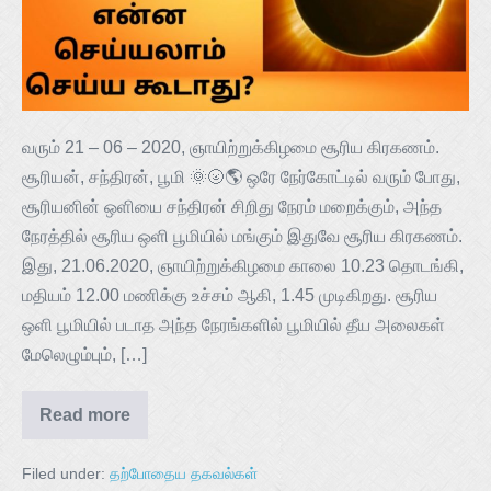
வரும் 21 – 06 – 2020, ஞாயிற்றுக்கிழமை சூரிய கிரகணம்.
சூரியன், சந்திரன், பூமி 🌞🌝🌎 ஒரே நேர்கோட்டில் வரும் போது,
சூரியனின் ஒளியை சந்திரன் சிறிது நேரம் மறைக்கும், அந்த
நேரத்தில் சூரிய ஒளி பூமியில் மங்கும் இதுவே சூரிய கிரகணம்.
இது, 21.06.2020, ஞாயிற்றுக்கிழமை காலை 10.23 தொடங்கி,
மதியம் 12.00 மணிக்கு உச்சம் ஆகி, 1.45 முடிகிறது. சூரிய
ஒளி பூமியில் படாத அந்த நேரங்களில் பூமியில் தீய அலைகள்
மேலெழும்பும், […]
Read more
Filed under:
தற்போதைய தகவல்கள்