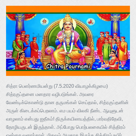
சித்ரா பெளர்ணமியன்று (7.5.2020 வியாழக்கிழமை)
சித்ரகுப்தனை மனதார வழிபடுங்கள். அவரை
வேண்டிக்கொண்டு தான தருமங்கள் செய்தால், சித்ரகுப்தனின்
அருள் கிடைக்கப்பெறலாம். எம பயம் விலகி நீண்ட ஆயுளுடன்
வாழலாம் என்பது ஐதீகம்! திருக்கயிலாயத்தில், பார்வதிதேவி,
தோழியருடன் இருந்தாள். அப்போது பொற்பலகையில் சித்திரம்
ஒன்றை வரைந்தாள். மிகவும் அழகாக இருந்த சித்திரம் உயிர்