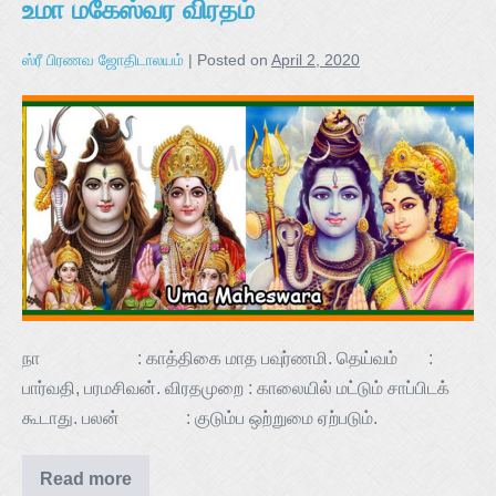
உமா மகேஸ்வர விரதம்
ஸ்ரீ பிரணவ ஜோதிடாலயம்
|
Posted on
April 2, 2020
நா : காத்திகை மாத பவுர்ணமி. தெய்வம் :
பார்வதி, பரமசிவன். விரதமுறை : காலையில் மட்டும் சாப்பிடக்
கூடாது. பலன் : குடும்ப ஒற்றுமை ஏற்படும்.
Read more