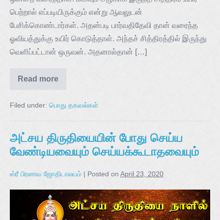
பெற்றால் எப்படியிருக்கும் என்று ஆவலுடன்
பேசிக்கொண்டார்கள். அதன்படி பார்வதிதேவி தான் வரைந்த
ஓவியத்துக்கு உயிர் கொடுத்தாள். அந்தச் சித்திரத்தில் இருந்து
வெளிப்பட்டான் ஒருவன். அதனால்தான் […]
Read more
Filed under:
பொது தகவல்கள்
அட்சய திருதியையின் போது செய்ய
வேண்டியவையும் செய்யக்கூடாதவையும்
ஸ்ரீ பிரணவ ஜோதிடாலயம்
|
Posted on
April 23, 2020