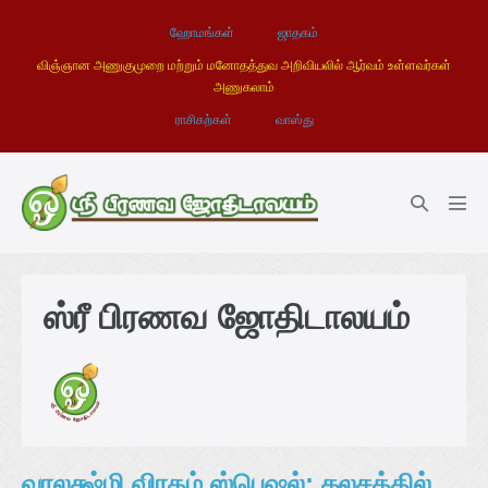
ஹோமங்கள்
ஜாதகம்
விஞ்ஞான அணுகுமுறை மற்றும் மனோதத்துவ அறிவியலில் ஆர்வம் உள்ளவர்கள்
அணுகலாம்
ராசிகற்கள்
வாஸ்து
ஸ்ரீ பிரணவ ஜோதிடாலயம்
வரலக்ஷ்மி விரதம் ஸ்பெஷல்; கலசத்தில்