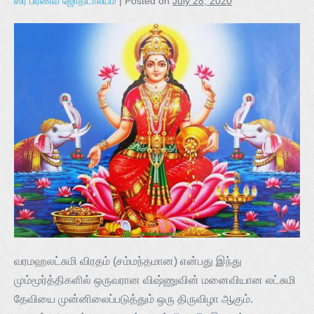
ஸ்ரீ பிரணவ ஜோதிடாலயம்
|
Posted on
July 28, 2020
வரமஹலட்சுமி விரதம் (சம்மந்தமான) என்பது இந்து
மும்மூர்த்திகளில் ஒருவரான விஷ்ணுவின் மனைவியான லட்சுமி
தேவியை முன்னிலைப்படுத்தும் ஒரு திருவிழா ஆகும்.