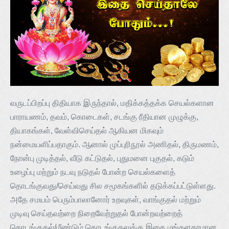
வருடப்பிறப்பு திதியாக இருந்தால், மதிக்கத்தக்க செயல்களான
பாராயணம், தவம், கொடைகள், சடங்கு ரீதியான முழுக்கு,
தியாகங்கள், வேள்விசெய்தல் ஆகியன மிகவும்
நன்மையளிப்பதாகும். ஆனால் முப்புரிநூல் அணிதல், திருமணம்,
நோன்பு முடித்தல், வீடு கட்டுதல், புதுமனை புகுதல், கடும்
உழைப்பு மற்றும் நடவு நடுதல் போன்ற செயல்களைத்
தொடங்குவது/செய்வது சில சமூகங்களில் தடுக்கப்பட்டுள்ளது.
அதே சமயம் பெரும்பாலானோர் உறவுகள், வாங்குதல் மற்றும்
முடிவு செய்தவற்றை நிறைவேற்றுதல் போன்றவற்றைத்
தொடங்குதல்/மீண்டும் தொடங்குதலுக்கு இதை மங்களகரமான