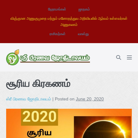
ஹோமங்கள்
ஜாதகம்
விஞ்ஞான அணுகுமுறை மற்றும் மனோதத்துவ அறிவியலில் ஆர்வம் உள்ளவர்கள்
அணுகலாம்
ராசிகற்கள்
வாஸ்து
சூரிய கிரகணம்
ஸ்ரீ பிரணவ ஜோதிடாலயம்
|
Posted on
June 20, 2020