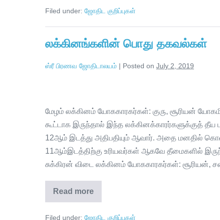
Filed under:
ஜோதிட குறிப்புகள்
லக்கினங்களின் பொது தகவல்கள்
ஸ்ரீ பிரணவ ஜோதிடாலயம்
|
Posted on
July 2, 2019
மேழம் லக்கினம் யோககாரகர்கள்: குரு, சூரியன் யோகமில
கூட்டாக இருந்தால் இந்த லக்கினக்காரர்களுக்குத் தீ
12ஆம் இடத்து அதிபதியும் ஆவார். அதை மனதில் கொள்க
11ஆம்இடத்திற்கு உரியவர்கள் ஆகவே தீமைகளில் இருந்
சுக்கிரன் விடை லக்கினம் யோககாரகர்கள்: சூரியன், சன
Read more
Filed under:
ஜோதிட குறிப்புகள்