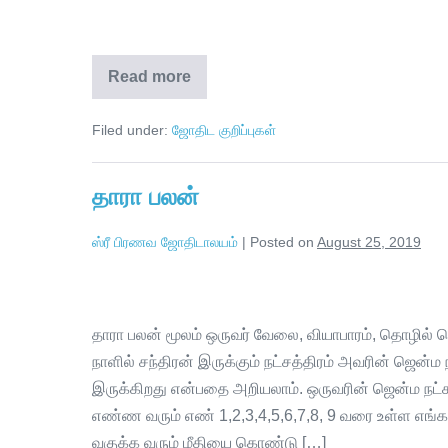
Read more
Filed under:
ஜோதிட குறிப்புகள்
தாரா பலன்
ஸ்ரீ பிரணவ ஜோதிடாலயம்
|
Posted on
August 25, 2019
தாரா பலன் மூலம் ஒருவர் வேலை, வியாபாரம், தொழில் 
நாளில் சந்திரன் இருக்கும் நட்சத்திரம் அவரின் ஜென
இருக்கிறது என்பதை அறியலாம். ஒருவரின் ஜென்ம நட்சத
எண்ண வரும் எண் 1,2,3,4,5,6,7,8, 9 வரை உள்ள எங்களு
வகுக்க வரும் மீதியை கொண்டு […]