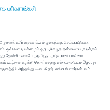
ாக பரிகாரங்கள்
ோ அதுதான் உயிர் ஸ்தானம்..நம் குணத்தை செய்ல்பாடுகளை
னம்..ஒவ்வொரு லக்னமும் ஒரு பஞ்ச பூத தன்மையை குறிக்கும்.
டுத்து தோல்விகளையே தருகிறது..தாழ்வு மனப்பான்மை
்கள் வாழ்வை சுருக்கி கொள்வதற்கு லக்னம் வலிமை இழப்பது
மூகத்தில் அந்தஸ்து அடைகிறார்..லக்ன யோகர்கள் பலம்