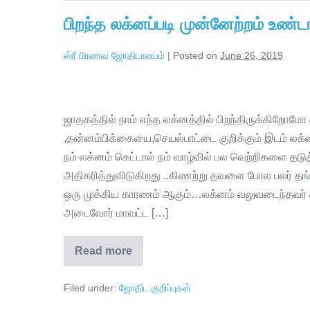
பிறந்த லக்னப்படி முன்னேற்றம் உண்ட
ஸ்ரீ பிரணவ ஜோதிடாலயம்
|
Posted on
June 26, 2019
ஜாதகத்தில் நாம் எந்த லக்னத்தில் பிறந்திருக்கிறோம
,தன்னம்பிக்கையை,செயல்பாட்டை குறிக்கும் இடம் லக்
நம் லக்னம் கெட்டால் நம் வாழ்வில் பல வெற்றிகளை த
அதிகரித்துவிடுகிறது ..கிணற்று தவளை போல பலர் தங
ஒரு முக்கிய காரணம் ஆகும்…லக்னம் வலுவடைந்தவர் ச
அடைவோர் மாவட்ட […]
Read more
Filed under:
ஜோதிட குறிப்புகள்