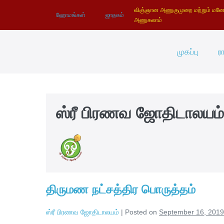
விஞ்ஞான அணுகுமுறை மற்றும் மனோத
ஹோமங்கள்
ஜாதகம்
அணுகலாம்
முகப்பு
ர
ஸ்ரீ பிரணவ ஜோதிடாலயம்
திருமண நட்சத்திர பொருத்தம்
ஸ்ரீ பிரணவ ஜோதிடாலயம்
|
Posted on
September 16, 2019