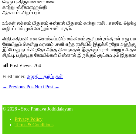
நெருப்பு-திருவண்ணாமலை
காற்று -ஸ்ரீகாளஹஸ்தி
ஆகாயம் -சிதம்பரம்
உங்கள் லக்னம் மிதுனம் என்றால் மிதுனம் காற்று ராசி ..எனவே அதர்க
வழிபட்டால் முன்னேற்றம் உண்டாகும்.
விதி,கதி,மதி என சொல்லப்படும் லக்கினம்,சூரியன்,சந்திரன் எது
கோயிலும் சென்று வரலாம்..சனி எந்த ராசியில் இருக்கிறதோ அதற்
இப்போது நடக்கிறதோ அந்த திசாநாதன் இருக்கும் ராசி மற்றும் அதன
சிறப்பு. பஞ்சபூத கோயில்கள் பின்னால் இருக்கும் சூட்சுமமும் இதுதான
Post Views:
764
Filed under:
ஜோதிட குறிப்புகள்
← Previous Post
Next Post →
© 2026 - Sree Pranava Jothidalayam
Privacy Policy
Terms & Conditions