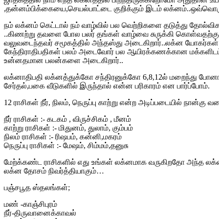
,தன்னம்பிக்கையை,செயல்பாட்டை குறிக்கும் இடம் லக்னம்..ஒவ்வொர
நம் லக்னம் கெட்டால் நம் வாழ்வில் பல வெற்றிகளை தடுத்து தோல்வ
..கிணற்று தவளை போல பலர் தங்கள் வாழ்வை சுருக்கி கொள்வதற்க
வலுவடைந்தவர் சமூகத்தில் அந்தஸ்து அடைகிறார்..லக்ன யோகர்கள
கேந்திராதிபதிகள் பலம் அடைவோர் பல ஆயிரக்கணக்கான மக்களிடம் ப
உன்னதமான பலன்களை அடைகிறார்..
லக்னாதிபதி லக்னத்துக்கோ சந்திரனுக்கோ 6,8,12ல் மறைந்து போனா
சேர்தல்,பகை வீடுகளில் இருந்தால் என்ன பரிகாரம் என பார்ப்போம்.
12 ராசிகள் நீர், நிலம், நெருப்பு காற்று என்ற அடிப்படையில் நான்கு 
நீர் ராசிகள் :- கடகம் , விருச்சிகம் , மீனம்
காற்று ராசிகள் :- மிதுனம், துலாம், கும்பம்
நிலம் ராசிகள் :- ரிஷபம், கன்னி,மகரம்
நெருப்பு ராசிகள் :- மேஷம், சிம்மம்,தனுசு
மேற்க்கண்ட ராசிகளில் எது உங்கள் லக்னமாக வருகிறதோ அந்த லக்
லக்ன தோசம் நிவர்த்தியாகும்…
பஞ்சபூத ஸ்தலங்கள்;
மண் -காஞ்சிபுரம்
நீர்-திருவானைக்காவல்