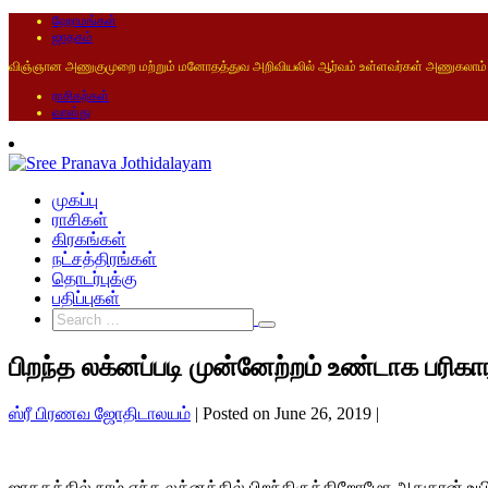
ஹோமங்கள்
ஜாதகம்
விஞ்ஞான அணுகுமுறை மற்றும் மனோதத்துவ அறிவியலில் ஆர்வம் உள்ளவர்கள் அணுகலாம்
ராசிகற்கள்
வாஸ்து
முகப்பு
ராசிகள்
கிரகங்கள்
நட்சத்திரங்கள்
தொடர்புக்கு
பதிப்புகள்
பிறந்த லக்னப்படி முன்னேற்றம் உண்டாக பரிகா
ஸ்ரீ பிரணவ ஜோதிடாலயம்
|
Posted on
June 26, 2019
|
ஜாதகத்தில் நாம் எந்த லக்னத்தில் பிறந்திருக்கிறோமோ அதுதான் உ