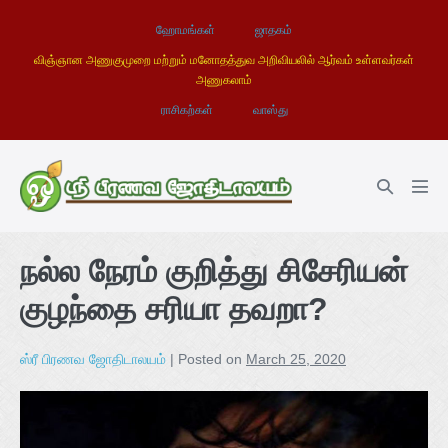
ஹோமங்கள்
ஜாதகம்
விஞ்ஞான அணுகுமுறை மற்றும் மனோதத்துவ அறிவியலில் ஆர்வம் உள்ளவர்கள்
அணுகலாம்
ராசிகற்கள்
வாஸ்து
நல்ல நேரம் குறித்து சிசேரியன்
குழந்தை சரியா தவறா?
ஸ்ரீ பிரணவ ஜோதிடாலயம்
|
Posted on
March 25, 2020