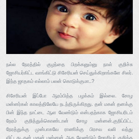
நல்ல நேரத்தில் குழந்தை பிறக்கனும்னு நாள் குறிச்சு
ஜோசியர்கிட்ட வாங்கிட்டு சிசேரியன் செய்துக்கிறாங்களே சிலர்.
இந்த ஜாதகம் எல்லாம் பலன் கொடுக்குமா..?
சிசேரியன் இப்போ ஆரம்பித்த பழக்கம் இல்லை. சோழ
மன்னர்கள் காலத்திலேயே நடந்திருக்கிறது. தன் மகன் தனக்கு
பின் இந்த நாட்டை ஆள வேண்டும் என்பதற்காக ஜோசியரிடம்
நேரம் குறித்துக்கொண்டான் சோழ மன்னன்.குறிப்பிட்ட
நேரத்துக்கு முன்பாகவே ராணிக்கு பிரசவ வலி வந்து
விட்டது..தன் மகன் மன்னன் ஆக வேண்டும் ஜோசியர் குறித்த