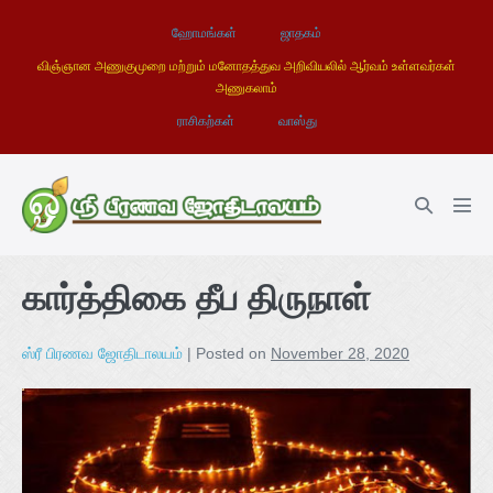
ஹோமங்கள்
ஜாதகம்
விஞ்ஞான அணுகுமுறை மற்றும் மனோதத்துவ அறிவியலில் ஆர்வம் உள்ளவர்கள்
அணுகலாம்
ராசிகற்கள்
வாஸ்து
கார்த்திகை தீப திருநாள்
ஸ்ரீ பிரணவ ஜோதிடாலயம்
|
Posted on
November 28, 2020