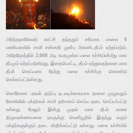
அர்த்தநாரீஸ்வரர் காட்சி தந்ததும் சரியாக மாலை 6
மணியளவில் சாமி சன்னதி முன்பு அகண்டதீபம் ஏற்றப்படும்.
அதேநேரத்தில் 2,668 அடி உயரமுள்ள மலை உச்சியின்மீது மகா
தீபமும் ஏற்றப்படுகிறது. இதையொட்டி, தீபம் ஏற்றுவதற்கான மகா
தீபக் கொப்பரை நேற்று மலை உச்சிக்கு கொண்டு
செல்லப்பட்டுள்ளது.
கொரோனா பரவல் தடுப்பு நடவடிக்கையாக நாளை முழுவதும்
கோவிலில் பக்தர்கள் சாமி தரிசனம் செய்ய தடை செய்யப்பட்டு
உள்ளது. மேலும் இன்று முதல் மகா தீபம் காண
திருவண்ணாமலை நகருக்கு வெளியூரில் இருந்து வரும்
பக்தர்களுக்கும் தடை விதிக்கப்பட்டு உள்ளது. மலை உச்சியில்