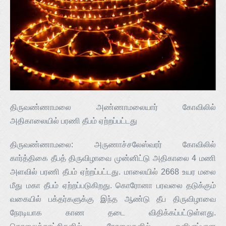
திருவண்ணாமலை அண்ணாமலையார் கோவிலில்
அதிகாலையில் பரணி தீபம் ஏற்றப்பட்டது
திருவண்ணாமலை: அருணாச்சலேஸ்வரர் கோவிலில்
கார்த்திகை தீபத் திருவிழாவை முன்னிட்டு அதிகாலை 4 மணி
அளவில் பரணி தீபம் ஏற்றப்பட்டது. மாலையில் 2668 உயர மலை
மீது மகா தீபம் ஏற்றப்படுகிறது. கொரோனா பரவலை தடுக்கும்
வகையில் பக்தர்களுக்கு இந்த ஆண்டு தீப திருவிழாவை
நேரடியாக காண தடை விதிக்கப்பட்டுள்ளது.