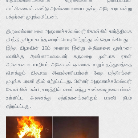
தொலைக்காட்சிகளில் நேரலைகளில் ஒளிபரப்பான
காட்சிகளைக் கண்டு அண்ணாமலையாருக்கு அரோகரா என்று
பக்தர்கள் முழக்கமிட்டனர்.
திருவண்ணாமலை அருணாச்சலேஸ்வரர் கோவிலில் கார்த்திகை
தீபத்திருவிழா கடந்த வாரம் கொடியேற்றத்துடன் தொடங்கியது.
இந்த விழாவின் 10ம் நாளான இன்று அதிகாலை மூன்றரை
மணிக்கு அண்ணாமலையார் கருவறை முன்பாக ஏகன்
அனேகனாக மாறியும், அனேகன் ஏகனாக மாறும் தத்துவத்தை
விளக்கும் விதமாக சிவாச்சாரியார்கள் வேத மந்திரங்கள்
முழங்க பரணி தீபம் ஏற்றப்பட்டது. பின்னர் அருணாச்சலேஸ்வரர்
கோவிலின் உள்பிரகாரத்தில் வலம் வந்து உண்ணாமுலையம்மன்
உள்ளிட்ட அனைத்து சந்நிதானங்களிலும் பரணி தீபம்
ஏற்றப்பட்டது.