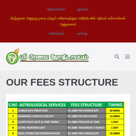
ஹோமங்கள்
ஜாதகம்
விஞ்ஞான அணுகுமுறை மற்றும் மனோதத்துவ அறிவியலில் ஆர்வம் உள்ளவர்கள்
அணுகலாம்
ராசிகற்கள்
வாஸ்து
OUR FEES STRUCTURE