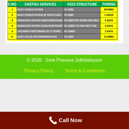
© 2026 - Sree Pranava Jothidalayam
Privacy Policy
Terms & Conditions
Call Now