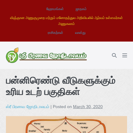
ஹோமங்கள்
ஜாதகம்
விஞ்ஞான அணுகுமுறை மற்றும் மனோதத்துவ அறிவியலில் ஆர்வம் உள்ளவர்கள்
அணுகலாம்
ராசிகற்கள்
வாஸ்து
பன்னிரெண்டு வீடுகளுக்கும்
உரிய உடற் பகுதிகள்
ஸ்ரீ பிரணவ ஜோதிடாலயம்
|
Posted on
March 30, 2020